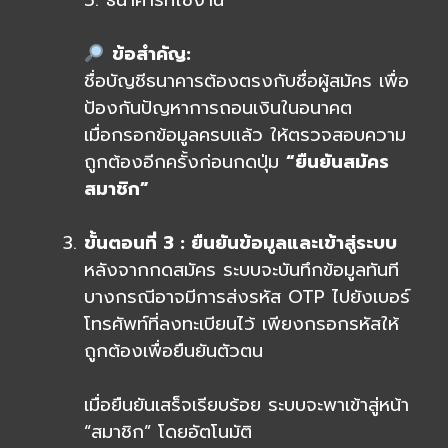
5. ธนาคารที่ใช้งาน
ข้อสำคัญ:
ชื่อบัญชีธนาคารต้องตรงกับชื่อผู้สมัคร เพื่อ
ป้องกันปัญหาการถอนเงินในอนาคต
เมื่อกรอกข้อมูลครบแล้ว ให้ตรวจสอบความ
ถูกต้องอีกครั้งก่อนกดปุ่ม
“ยืนยันสมัคร
สมาชิก”
ขั้นตอนที่ 3 : ยืนยันข้อมูลและเข้าสู่ระบบ
หลังจากกดสมัคร ระบบจะบันทึกข้อมูลทันที
บางกรณีอาจมีการส่งรหัส OTP ไปยังเบอร์
โทรศัพท์ที่ลงทะเบียนไว้ เพียงกรอกรหัสให้
ถูกต้องเพื่อยืนยันตัวตน
เมื่อยืนยันเสร็จเรียบร้อย ระบบจะพาเข้าสู่หน้า
“สมาชิก” โดยอัตโนมัติ