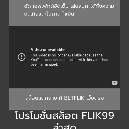
ชัด เอฟเฟกต์จัดเต็ม เล่นสนุก ได้ทั้งความ
บันเทิงและโอกาสทำเงิน
สล็อตแตกง่าย ที่ BETFLIK เว็บตรง
โปรโมชั่นสล็อต FLIK99
ล่าสุด