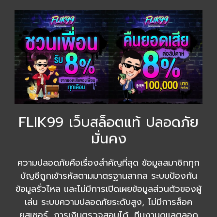
FLIK99 เว็บสล็อตแท้ ปลอดภัย
มั่นคง
ความปลอดภัยคือเรื่องสำคัญที่สุด ข้อมูลสมาชิกทุก
บัญชีถูกเข้ารหัสตามมาตรฐานสากล ระบบป้องกัน
ข้อมูลรั่วไหล และไม่มีการเปิดเผยข้อมูลส่วนตัวของผู้
เล่น ระบบความปลอดภัยระดับสูง, ไม่มีการล็อค
ยูสเซอร์, การเงินตรวจสอบได้, ทีมงานดูแลตลอด