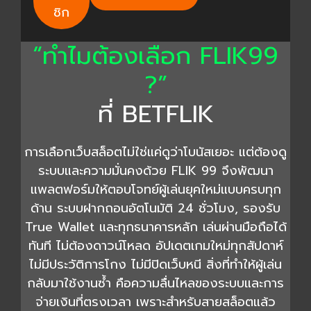
ชิก
“ทำไมต้องเลือก FLIK99
?”
ที่ BETFLIK
การเลือกเว็บสล็อตไม่ใช่แค่ดูว่าโบนัสเยอะ แต่ต้องดู
ระบบและความมั่นคงด้วย FLIK 99 จึงพัฒนา
แพลตฟอร์มให้ตอบโจทย์ผู้เล่นยุคใหม่แบบครบทุก
ด้าน ระบบฝากถอนอัตโนมัติ 24 ชั่วโมง, รองรับ
True Wallet และทุกธนาคารหลัก เล่นผ่านมือถือได้
ทันที ไม่ต้องดาวน์โหลด อัปเดตเกมใหม่ทุกสัปดาห์
ไม่มีประวัติการโกง ไม่มีปิดเว็บหนี สิ่งที่ทำให้ผู้เล่น
กลับมาใช้งานซ้ำ คือความลื่นไหลของระบบและการ
จ่ายเงินที่ตรงเวลา เพราะสำหรับสายสล็อตแล้ว