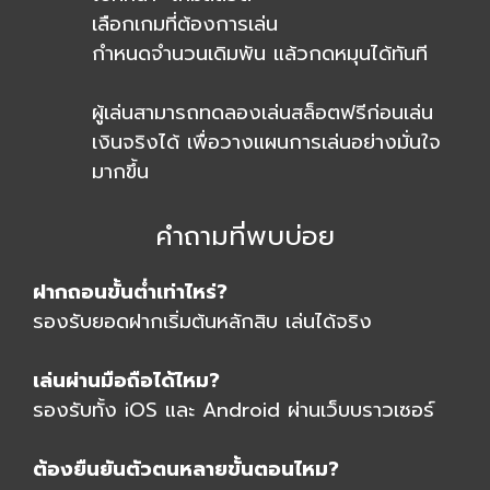
เลือกเกมที่ต้องการเล่น
กำหนดจำนวนเดิมพัน แล้วกดหมุนได้ทันที
ผู้เล่นสามารถทดลองเล่นสล็อตฟรีก่อนเล่น
เงินจริงได้ เพื่อวางแผนการเล่นอย่างมั่นใจ
มากขึ้น
คำถามที่พบบ่อย
ฝากถอนขั้นต่ำเท่าไหร่?
รองรับยอดฝากเริ่มต้นหลักสิบ เล่นได้จริง
เล่นผ่านมือถือได้ไหม?
รองรับทั้ง iOS และ Android ผ่านเว็บบราวเซอร์
ต้องยืนยันตัวตนหลายขั้นตอนไหม?